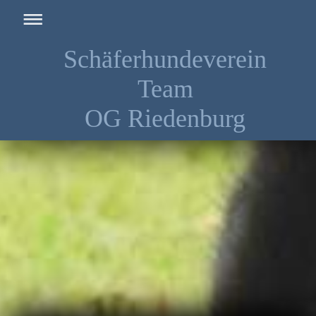
Schäferhundeverein
Team
OG Riedenburg