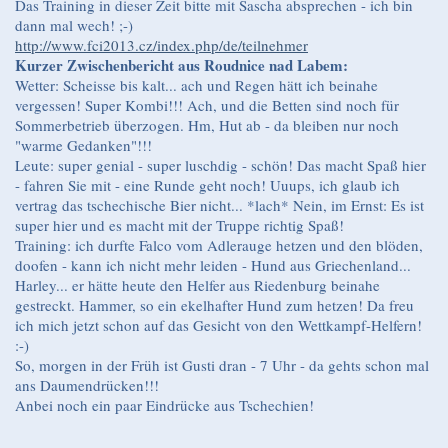
Das Training in dieser Zeit bitte mit Sascha absprechen - ich bin
dann mal wech! ;-)
http://www.fci2013.cz/index.php/de/teilnehmer
Kurzer Zwischenbericht aus Roudnice nad Labem:
Wetter: Scheisse bis kalt... ach und Regen hätt ich beinahe
vergessen! Super Kombi!!! Ach, und die Betten sind noch für
Sommerbetrieb überzogen. Hm, Hut ab - da bleiben nur noch
"warme Gedanken"!!!
Leute: super genial - super luschdig - schön! Das macht Spaß hier
- fahren Sie mit - eine Runde geht noch! Uuups, ich glaub ich
vertrag das tschechische Bier nicht... *lach* Nein, im Ernst: Es ist
super hier und es macht mit der Truppe richtig Spaß!
Training: ich durfte Falco vom Adlerauge hetzen und den blöden,
doofen - kann ich nicht mehr leiden - Hund aus Griechenland...
Harley... er hätte heute den Helfer aus Riedenburg beinahe
gestreckt. Hammer, so ein ekelhafter Hund zum hetzen! Da freu
ich mich jetzt schon auf das Gesicht von den Wettkampf-Helfern!
:-)
So, morgen in der Früh ist Gusti dran - 7 Uhr - da gehts schon mal
ans Daumendrücken!!!
Anbei noch ein paar Eindrücke aus Tschechien!