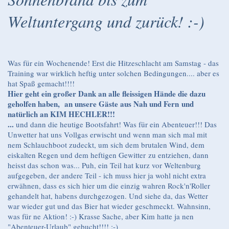
Weltuntergang und zurück! :-)
Was für ein Wochenende! Erst die Hitzeschlacht am Samstag - das
Training war wirklich heftig unter solchen Bedingungen.... aber es
hat Spaß gemacht!!!!
Hier geht ein großer Dank an alle fleissigen Hände die dazu
geholfen haben, an unsere Gäste aus Nah und Fern und
natürlich an KIM HECHLER!!!
...
und dann die heutige Bootsfahrt! Was für ein Abenteuer!!! Das
Unwetter hat uns Vollgas erwischt und wenn man sich mal mit
nem Schlauchboot zudeckt, um sich dem brutalen Wind, dem
eiskalten Regen und dem heftigen Gewitter zu entziehen, dann
heisst das schon was... Puh, ein Teil hat kurz vor Weltenburg
aufgegeben, der andere Teil - ich muss hier ja wohl nicht extra
erwähnen, dass es sich hier um die einzig wahren Rock'n'Roller
gehandelt hat, habens durchgezogen. Und siehe da, das Wetter
war wieder gut und das Bier hat wieder geschmeckt. Wahnsinn,
was für ne Aktion! :-) Krasse Sache, aber Kim hatte ja nen
"Abenteuer-Urlaub" gebucht!!!! ;-)