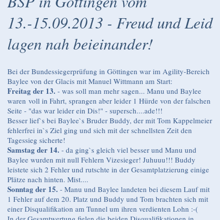
BSP in Göttingen vom
13.-15.09.2013 - Freud und Leid
lagen nah beieinander!
Bei der Bundessiegerprüfung in Göttingen war im Agility-Bereich
Baylee von der Glacis mit Manuel Wittmann am Start:
Freitag der 13.
- was soll man mehr sagen... Manu und Baylee
waren voll in Fahrt, sprangen aber leider 1 Hürde von der falschen
Seite - "das war leider ein Dis!" - supersch....ade!!!
Besser lief`s bei Baylee`s Bruder Buddy, der mit Tom Kappelmeier
fehlerfrei in`s Ziel ging und sich mit der schnellsten Zeit den
Tagessieg sicherte!
Samstag der 14.
- da ging`s gleich viel besser und Manu und
Baylee wurden mit null Fehlern Vizesieger! Juhuuu!!! Buddy
leistete sich 2 Fehler und rutschte in der Gesamtplatzierung einige
Plätze nach hinten. Mist....
Sonntag der 15.
- Manu und Baylee landeten bei diesem Lauf mit
1 Fehler auf dem 20. Platz und Buddy und Tom brachten sich mit
einer Disqualifikation am Tunnel um ihren verdienten Lohn :-(
In der Gesamtwertung fielen die beiden Disqualifikationen in