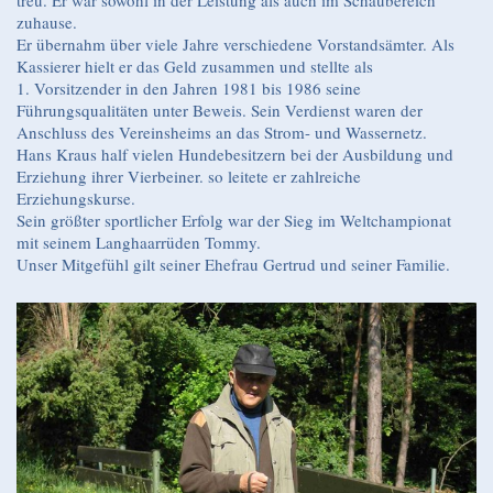
treu. Er war sowohl in der Leistung als auch im Schaubereich
zuhause.
Er übernahm über viele Jahre verschiedene Vorstandsämter. Als
Kassierer hielt er das Geld zusammen und stellte als
1. Vorsitzender in den Jahren 1981 bis 1986 seine
Führungsqualitäten unter Beweis. Sein Verdienst waren der
Anschluss des Vereinsheims an das Strom- und Wassernetz.
Hans Kraus half vielen Hundebesitzern bei der Ausbildung und
Erziehung ihrer Vierbeiner. so leitete er zahlreiche
Erziehungskurse.
Sein größter sportlicher Erfolg war der Sieg im Weltchampionat
mit seinem Langhaarrüden Tommy.
Unser Mitgefühl gilt seiner Ehefrau Gertrud und seiner Familie.