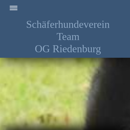
Schäferhundeverein
Team
OG Riedenburg