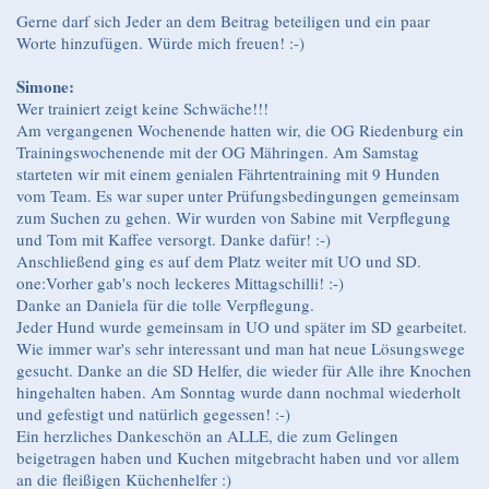
Gerne darf sich Jeder an dem Beitrag beteiligen und ein paar
Worte hinzufügen. Würde mich freuen! :-)
Simone:
Wer trainiert zeigt keine Schwäche!!!
Am vergangenen Wochenende hatten wir, die OG Riedenburg ein
Trainingswochenende mit der OG Mähringen. Am Samstag
starteten wir mit einem genialen Fährtentraining mit 9 Hunden
vom Team. Es war super unter Prüfungsbedingungen gemeinsam
zum Suchen zu gehen. Wir wurden von Sabine mit Verpflegung
und Tom mit Kaffee versorgt. Danke dafür! :-)
Anschließend ging es auf dem Platz weiter mit UO und SD.
one:Vorher gab's noch leckeres Mittagschilli! :-)
Danke an Daniela für die tolle Verpflegung.
Jeder Hund wurde gemeinsam in UO und später im SD gearbeitet.
Wie immer war's sehr interessant und man hat neue Lösungswege
gesucht. Danke an die SD Helfer, die wieder für Alle ihre Knochen
hingehalten haben. Am Sonntag wurde dann nochmal wiederholt
und gefestigt und natürlich gegessen! :-)
Ein herzliches Dankeschön an ALLE, die zum Gelingen
beigetragen haben und Kuchen mitgebracht haben und vor allem
an die fleißigen Küchenhelfer :)