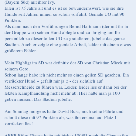
(Bayern Süd) mit ihrer Ivy.
Ellen ist 75 Jahre alt und es ist so bewundernswert, wie sie ihre
Hunde seit Jahren immer so schön vorführt. Geniale UO mit 90
Punkten.
Als dann nach den Vorführungen Bernd Hartmann (der mit ihr in
der Gruppe war) seinen Hund ablegte und zu ihr ging um Ihr
persönlich zu dieser tollen UO zu gratulieren, jubelte das ganze
Stadion. Auch er zeigte eine geniale Arbeit, leider mit einem etwas
größerem Fehler.
Mein Highligt im SD war definitiv der SD von Christian Mieck mit
seinem Gero.
Schon lange habe ich nicht mehr so einen geilen SD gesehen. Ein
verrückter Hund – gefällt mir ja ;) - der sichtlich auf
Messerschneide zu führen war. Leider, leider lies er dann bei der
letzten Kampfhandlung nicht mehr ab. Hier hätte man ja 100
geben müssen. Das Stadion jubelte.
Am Sonntag morgens hatte David Buss, noch seine Fährte und
schnitt diese mit 97 Punkten ab, was ihn erstmal auf Platz 1
vorrücken lies!
ABER Björn Giesen hatte mit bisher 100/93 noch die Chance ihn