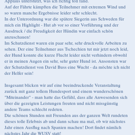
Applaus unterstützt, was ich richtig toll fand.
Auf der Fährte kämpften die Teilnehmer mit extremen Wind und
so waren manche Ergebnisse leider sehr schlecht.
In der Unterordnung war die spätere Siegerin aus Schweden für
mich ein Highlight - Hut ab vor so einer Vorführung und der
Ausdruck / die Freudigkeit der Hündin war einfach schön
anzuschauen!
Im Schutzdienst waren ein paar sehr, sehr druckvolle Arbeiten zu
sehen. Der eine Teilnehmer aus Tschechien tut mir jetzt noch leid,
der Hund konnte die kurze Flucht leider nicht verhindern obwohl
er in meinen Augen ein sehr, sehr guter Hund ist. Ansonsten war
der Schutzdienst von David Buss eine Wucht - da möchte ich nicht
der Helfer sein!
Insgesamt blicken wir auf eine beeindruckende Veranstaltung
zurück mit ganz tollem Hundesport und einem wunderschönen
"Miteinander" - man hatte das Gefühl, dass alle Anwesenden sich
über die gezeigten Leistungen freuten und nicht missgünstig
andere Teams schlecht redeten.
Die schönen Stunden mit Freunden aus der ganzen Welt rundeten
dieses tolle Erlebnis ab und dann schau ma mal, ob wir nächstes
Jahr einen Ausflug nach Spanien machen! Dort findet nämlich
nächstes Jahr die WUSV statt!