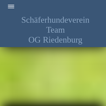
Schäferhundeverein
Team
OG Riedenburg