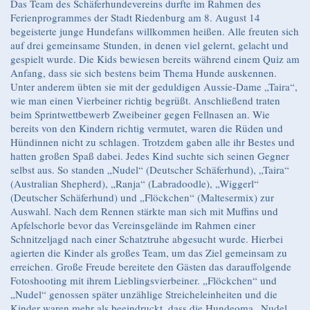
Das Team des Schäferhundevereins durfte im Rahmen des
Ferienprogrammes der Stadt Riedenburg am 8. August 14
begeisterte junge Hundefans willkommen heißen. Alle freuten sich
auf drei gemeinsame Stunden, in denen viel gelernt, gelacht und
gespielt wurde. Die Kids bewiesen bereits während einem Quiz am
Anfang, dass sie sich bestens beim Thema Hunde auskennen.
Unter anderem übten sie mit der geduldigen Aussie-Dame „Taira“,
wie man einen Vierbeiner richtig begrüßt. Anschließend traten
beim Sprintwettbewerb Zweibeiner gegen Fellnasen an. Wie
bereits von den Kindern richtig vermutet, waren die Rüden und
Hündinnen nicht zu schlagen. Trotzdem gaben alle ihr Bestes und
hatten großen Spaß dabei. Jedes Kind suchte sich seinen Gegner
selbst aus. So standen „Nudel“ (Deutscher Schäferhund), „Taira“
(Australian Shepherd), „Ranja“ (Labradoodle), „Wiggerl“
(Deutscher Schäferhund) und „Flöckchen“ (Maltesermix) zur
Auswahl. Nach dem Rennen stärkte man sich mit Muffins und
Apfelschorle bevor das Vereinsgelände im Rahmen einer
Schnitzeljagd nach einer Schatztruhe abgesucht wurde. Hierbei
agierten die Kinder als großes Team, um das Ziel gemeinsam zu
erreichen. Große Freude bereitete den Gästen das darauffolgende
Fotoshooting mit ihrem Lieblingsvierbeiner. „Flöckchen“ und
„Nudel“ genossen später unzählige Streicheleinheiten und die
Kinder waren mehr als beeindruckt, dass die Hundeoma „Nudel